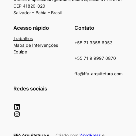
CEP 41820-020
Salvador – Bahia – Brasil
Acesso rápido
Contato
Trabalhos
+55 71 3358 6953
Mapa de Intervenções
Equipe
+55 71 9 9997 0870
ffa@ffa-arquitetura.com
Redes sociais
LinkedIn
Instagram
FFA Arquitetura e
Criado com
WordPress
e