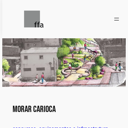
Pular
para
o
conteúdo
Morar Carioca